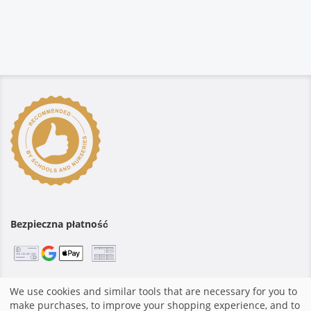
Bezpieczna płatność
We use cookies and similar tools that are necessary for you to
Strona domowa
|
Znak firmowy
|
Regulamin
|
System
make purchases, to improve your shopping experience, and to
zakupów stworzony przez fotograf.de
|